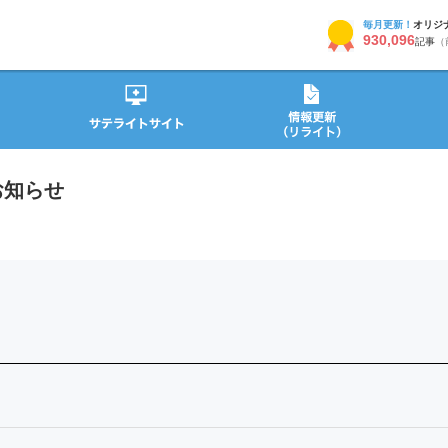
毎月更新！
オリジ
930,096
記事
（
お知らせ