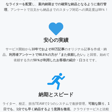
なライターを配置
し、
案内納期までの確実な納品となるように進行管
理
。アンケートで注文から納品までのスタッフ対応への満足度は99％！
安心の実績
サービス開始から
10年でおよそ80万記事
のオリジナル記事を作成・納
品。
利用者アンケートで98.8％の方が「また依頼したい」
と回答。始めて
依頼する方の
50％が利用したお客様の紹介・口コミ
です。
納期とスピード
ライター、校正、担当TEAMで1つのシステムで進捗管理。
可能な限り、1
日でも、1分でも早く納品するよう意識を徹底
。クラウドサービスと比較