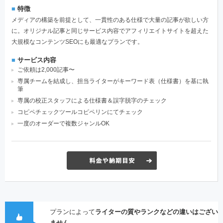
■
特徴
メディアの構築を前提として、一貫性のある仕様で大量の記事が欲しい方
に。オリジナル記事と同じサービス内容でアフィリエイトサイトを超えた
大規模なコンテンツSEOにも最適なプランです。
■
サービス内容
ご依頼は2,000記事〜
専属チームを結成し、担当ライターがキーワード表（仕様書）を基に執
筆
専属の校正スタッフによる仕様書＆誤字脱字のチェック
コピペチェックツールコピペリンにてチェック
一度のオーダーで複数ジャンルOK
プランによって
ライターの質やランクなどの違いはござい
ません。