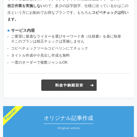
校正作業を実施しない
ので、多少の誤字脱字、仕様に沿っているかは二の
次という方にお勧めでお得なプランです。もちろん
コピペチェックは行い
ます。
■
サービス内容
ご要望に最適なライターを選びキーワード表（仕様書）を基に執筆
※このプランは校正チェックは実施しません
コピペチェックツールコピペリンにてチェック
タイトル作成や小見出し作成も無料
一度のオーダーで複数ジャンルOK
オリジナル記事作成
Original article