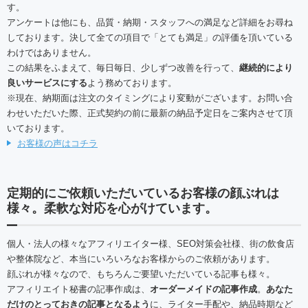
す。
アンケートは他にも、品質・納期・スタッフへの満足など詳細をお尋ね
しております。決して全ての項目で「とても満足」の評価を頂いている
わけではありません。
この結果をふまえて、毎日毎日、少しずつ改善を行って、
継続的により
良いサービスにする
よう務めております。
※現在、納期面は注文のタイミングにより変動がございます。お問い合
わせいただいた際、正式契約の前に最新の納品予定日をご案内させて頂
いております。
お客様の声はコチラ
定期的にご依頼いただいているお客様の顔ぶれは
様々。柔軟な対応を心がけています。
個人・法人の様々なアフィリエイター様、SEO対策会社様、街の飲食店
や整体院など、本当にいろいろなお客様からのご依頼があります。
顔ぶれが様々なので、もちろんご要望いただいている記事も様々。
アフィリエイト秘書の記事作成は、
オーダーメイドの記事作成
。
あなた
だけのとっておきの記事となるよう
に、ライター手配や、納品時期など