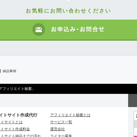
お気軽にお問い合わせください
日】納品事例
アフィリエイト秘書」
イトサイト作成代行
アフィリエイト秘書とは
イトサイトとは
サービス一覧
イトサイト作成料金
運営会社
イトサイト納品までの流れ
ライター募集