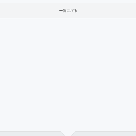
一覧に戻る