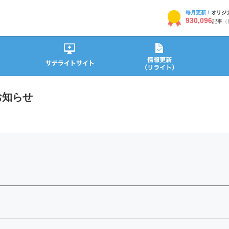
毎月更新！
オリジ
930,096
記事
（
お知らせ