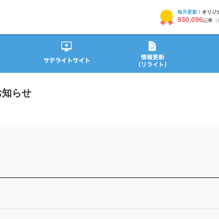
毎月更新！
オリジ
930,096
記事
（
お知らせ