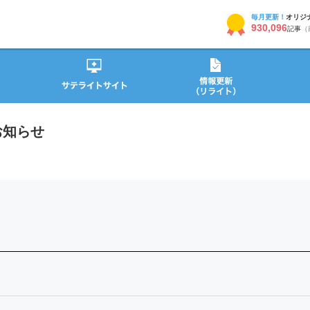
毎月更新！
オリジ
930,096
記事
（
お知らせ