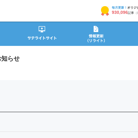
毎月更新！
オリジ
930,096
記事
（
お知らせ