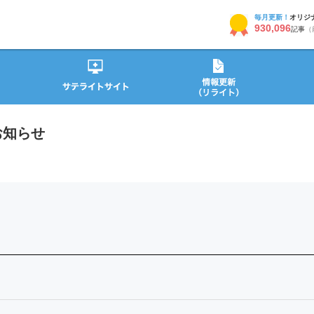
毎月更新！
オリジ
930,096
記事
（
お知らせ