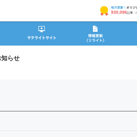
毎月更新！
オリジ
930,096
記事
（
お知らせ