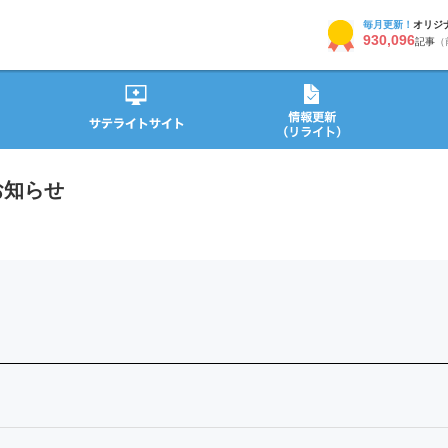
毎月更新！
オリジ
930,096
記事
（
お知らせ