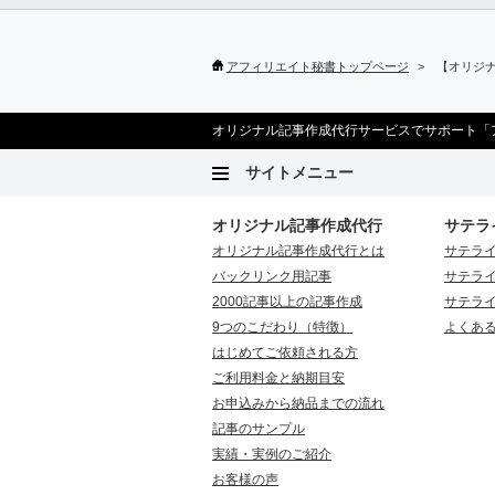
アフィリエイト秘書トップページ
【オリジナ
オリジナル記事作成代行サービスでサポート「
サイトメニュー
オリジナル記事作成代行
サテラ
オリジナル記事作成代行とは
サテラ
バックリンク用記事
サテラ
2000記事以上の記事作成
サテラ
9つのこだわり（特徴）
よくあ
はじめてご依頼される方
ご利用料金と納期目安
お申込みから納品までの流れ
記事のサンプル
実績・実例のご紹介
お客様の声